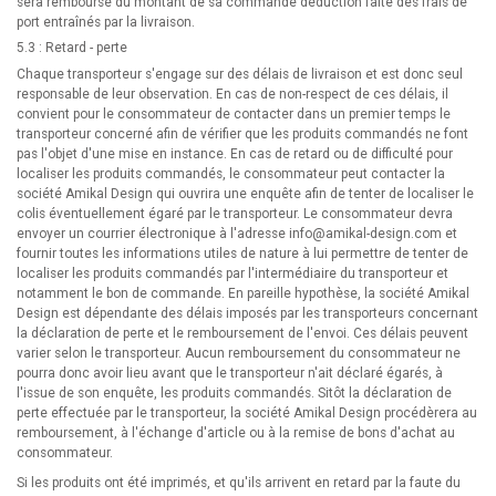
sera remboursé du montant de sa commande déduction faite des frais de
port entraînés par la livraison.
5.3 : Retard - perte
Chaque transporteur s'engage sur des délais de livraison et est donc seul
responsable de leur observation. En cas de non-respect de ces délais, il
convient pour le consommateur de contacter dans un premier temps le
transporteur concerné afin de vérifier que les produits commandés ne font
pas l'objet d'une mise en instance. En cas de retard ou de difficulté pour
localiser les produits commandés, le consommateur peut contacter la
société Amikal Design qui ouvrira une enquête afin de tenter de localiser le
colis éventuellement égaré par le transporteur. Le consommateur devra
envoyer un courrier électronique à l'adresse
info@amikal-design.com
et
fournir toutes les informations utiles de nature à lui permettre de tenter de
localiser les produits commandés par l'intermédiaire du transporteur et
notamment le bon de commande. En pareille hypothèse, la société Amikal
Design est dépendante des délais imposés par les transporteurs concernant
la déclaration de perte et le remboursement de l'envoi. Ces délais peuvent
varier selon le transporteur. Aucun remboursement du consommateur ne
pourra donc avoir lieu avant que le transporteur n'ait déclaré égarés, à
l'issue de son enquête, les produits commandés. Sitôt la déclaration de
perte effectuée par le transporteur, la société Amikal Design procédèrera au
remboursement, à l'échange d'article ou à la remise de bons d'achat au
consommateur.
Si les produits ont été imprimés, et qu'ils arrivent en retard par la faute du