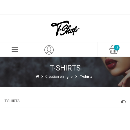
0
T-SHIRTS
Création en ligne
T-shirts
T-SHIRTS