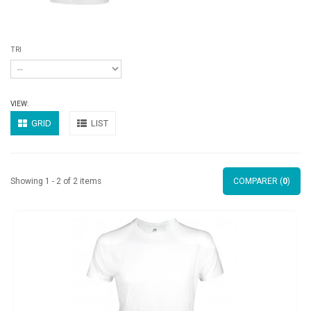
TRI
VIEW:
GRID
LIST
Showing 1 - 2 of 2 items
COMPARER (
0
)