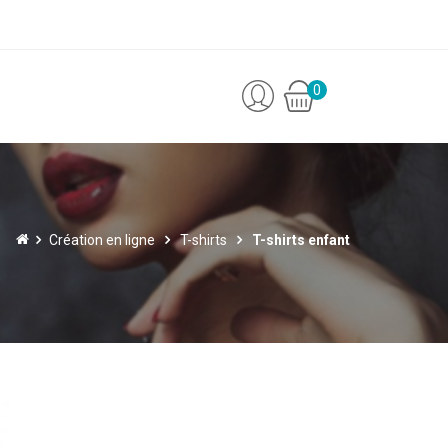
0
Création en ligne
T-shirts
T-shirts enfant