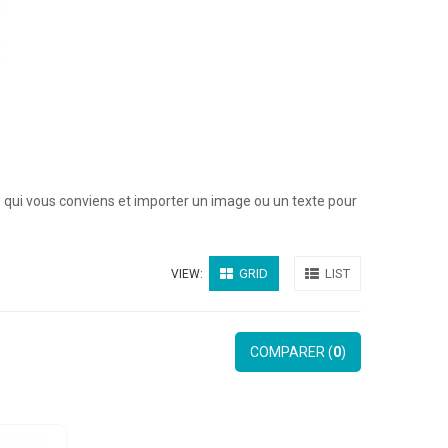
 qui vous conviens et importer un image ou un texte pour
GRID
LIST
VIEW:
COMPARER (
0
)