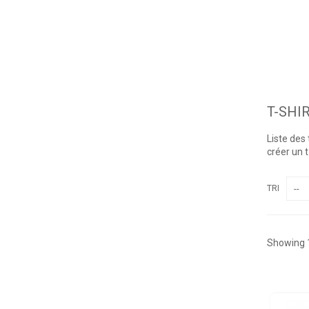
T-SHI
Liste des
créer un 
TRI
--
Showing 1