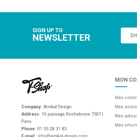
SIGN UP TO
NEWSLETTER
MON CO
Mes comm
Amikal Design
Company:
Mes avoirs
10 passage Rochebrune 75011
Address:
Mes adres
Paris
Mes inform
01 55 28 31 83
Phone:
E-mail :
info@amikal-design.com