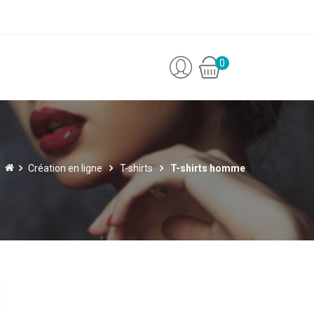
0
Création en ligne
T-shirts
T-shirts homme